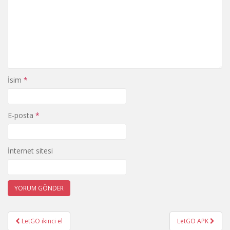
İsim
*
E-posta
*
İnternet sitesi
LetGO ikinci el
LetGO APK
Yazı dolaşımı