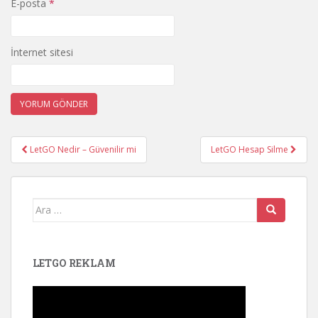
E-posta
*
İnternet sitesi
LetGO Nedir – Güvenilir mi
LetGO Hesap Silme
Yazı dolaşımı
Arama yap:
LETGO REKLAM